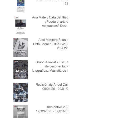
22 h
Ana Mate y Cata del Riego.
¿Puede el arte dar
respuestas? Sábado
(performance) - 14/03/26 -
18:00 h
Aidé Montero Ritual de
Tinta (localín). 06/02/26 de
20 a 22 h.
Grupo Arkan@s. Escuela
de desorientación
fotográfica.. Más allá de las
fronteras. 20/02/26 -
12/03/26
Revisión de Ángel Cajal.
09/01/26 - 29/01/26.
lacolectiva 2025.
12/12/2025 - 02/01/2026