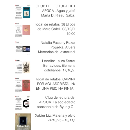
CLUB DE LECTURA DE LA
APGCA . Agua y jabón.
Marta D. Riezu. Sábado
20/12/25 - 11:00 h
local de relatos (6) El bozal
de Marc Colell. 03/12/25 -
19:00 h
Natalia Pastor y Roxana
Popelka. Afueras.
Memorias del extrarradio.
07/11/25 a las 19:00 h
Localín: Laura Serrano
Benavides. Elementos
cotidianos. 17/10/25 -
20:00 h
local de relatos. CAMINAR
POR AGUASCRISTALINAS
EN UNA PISCINA PINTADA
DE NEGRO. Cookie Mueller
Club de lectura de la
APGCA. La sociedad del
cansancio de Byung-Chul
Han 04/10/25 a las 11:00h
Xabier Liz. Materia y olvido.
24/10/25 - 13/11/25