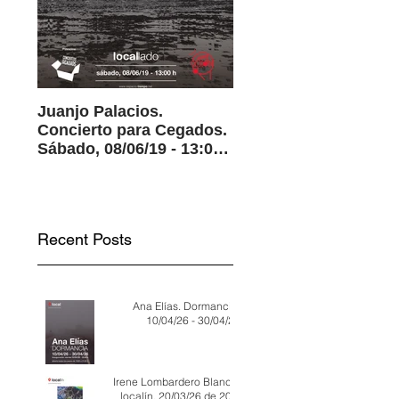
Juanjo Palacios.
Les Corps de Mónica
Concierto para Cegados.
Ezquerra. 03/05/19-
Sábado, 08/06/19 - 13:00
31/05/19
h
Recent Posts
Ana Elías. Dormancia.
10/04/26 - 30/04/26
Irene Lombardero Blanco.
localín. 20/03/26 de 20 a