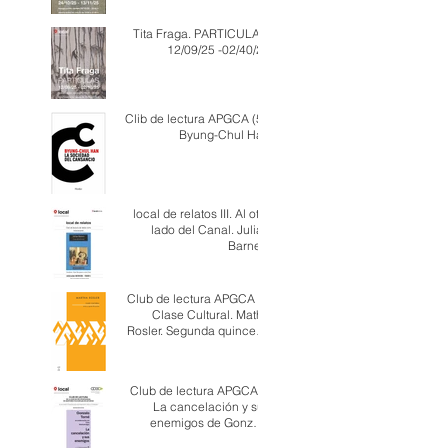
Tita Fraga. PARTICULAS.
12/09/25 -02/40/25
Clib de lectura APGCA (5):
Byung-Chul Han
local de relatos III. Al otro
lado del Canal. Julian
Barnes.
Club de lectura APGCA III.
Clase Cultural. Matha
Rosler. Segunda quincena
de marzo de 2025.
Club de lectura APGCA II.
La cancelación y sus
enemigos de Gonzalo
Torné