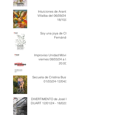
Intuiciones de Arantxa
Villalba del 06/09/24 al
18/10/24
Soy una joya de Ché
Fernández
Improviso Unidad Móvil _
viernes 08/03/24 a las
20:00 h
Secuela de Cristina Busto.
01/03/24-12/04/24
DIVERTIMENTO de José Mª
DUART 12/01/24 - 18/02/24