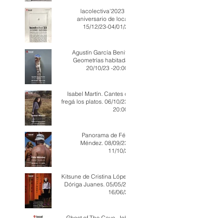
lacolectiva'2023 (X
aniversario de local)
15/12/23-04/01/23
Agustín García Benito.
Geometrías habitadas
20/10/23 -20:00h
Isabel Martín. Cantes de
fregá los platos. 06/10/23 -
20:00h
Panorama de Félix
Méndez. 08/09/23 -
11/10/23
Kitsune de Cristina López-
Dóriga Juanes. 05/05/23-
16/06/23
Ghost of The Cave. John