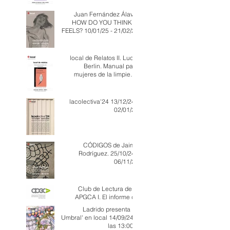
Juan Fernández Álava.
HOW DO YOU THINK IT
FEELS? 10/01/25 - 21/02/25
local de Relatos II. Lucía
Berlin. Manual para
mujeres de la limpieza.
15/01/25 a las 19:00 h
lacolectiva'24 13/12/24 -
02/01/25
CÓDIGOS de Jaime
Rodríguez. 25/10/24 -
06/11/24
Club de Lectura de la
APGCA I. El informe de
Remedios Zafra.
Ladrido presenta 'El
Umbral' en local 14/09/24 a
las 13:00 h