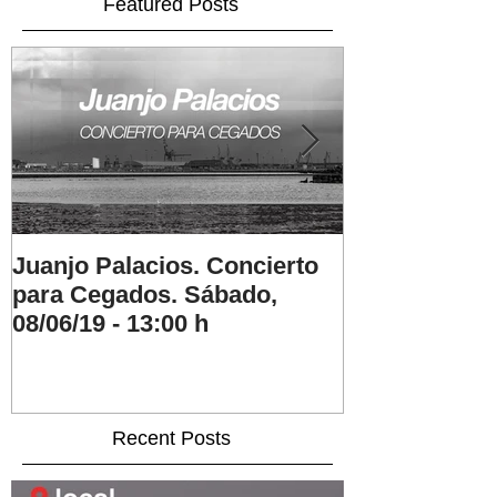
Featured Posts
Juanjo Palacios. Concierto
Les Corps d
para Cegados. Sábado,
Ezquerra. 03/
08/06/19 - 13:00 h
Recent Posts