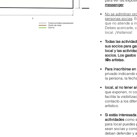
para ver las expos
messenger
No se admitiran pr
personas socias
. 
que no atiende a in
Debes acercarte, c
local. ¡Visitanos!
Todas las activida
sus socios para gas
local y las activi
socios. Los gastos
l@s artistas.
Para inscribirse en
privado indicando 
la persona, la fech
local, al no tener 
que exponen, ni co
facilita la visibili
contacto a los dife
artístico.
Si estás interesada
actividades
como s
para local puedes 
sean socias y cono
deban defender y a