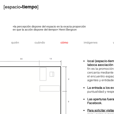
[espacio
-tiempo
]
«la percepción dispone del espacio en la exacta proporción
en que la acción dispone del tiempo» Henri Bergson
quién
cuándo
cómo
imágenes
local (espacio-tiem
laboca asociación 
fin es la promoción
cercanía mediante 
el encuentro espaci
agentes y entidades
La entrada a los ev
puntualidad y respe
Las aperturas fuera
Facebook.
Para solicitar visi