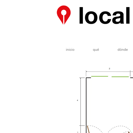
inicio
qué
dónde