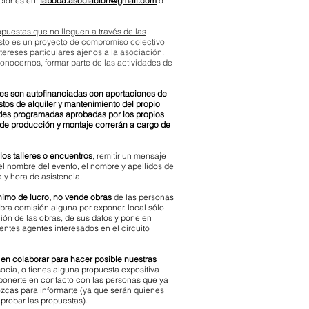
iciones en:
laboca.asociación@gmail.com
o
opuestas que no lleguen a través de las
Esto es un proyecto de compromiso colectivo
tereses particulares ajenos a la asociación.
onocernos, formar parte de las actividades de
des son autofinanciada
s
con aportaciones de
tos de alquiler y mantenimiento del propio
dades programadas aprobadas por los propios
 de producción y montaje correrán a cargo de
 los talleres o encuentros
, remitir un mensaje
el nombre del evento, el nombre y apellidos de
a y hora de asistencia.
animo de lucro, no vende obras
de las personas
bra comisión alguna por exponer. local sólo
zación de las obras, de sus datos y pone en
rentes agentes interesados en el circuito
 en colaborar
para hacer posible nuestras
ocia, o tienes alguna propuesta expositiva
ponerte en contacto con las personas que ya
zcas para informarte (ya que serán quienes
probar las propuestas).