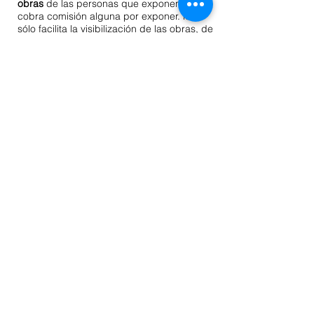
obras
de las personas que exponen, ni
cobra comisión alguna por exponer. local
sólo facilita la visibilización de las obras, de
sus datos y pone en contacto a los
diferentes agentes interesados en el
circuito artístico.
Si estás interesada en colaborar
para
hacer posible nuestras actividades
como
socia, o tienes alguna propuesta expositiva
para local puedes ponerte en contacto con
las personas que ya sean socias y
conozcas para informarte (ya que serán
quienes deban defender y aprobar las
propuestas).
También puedes escribirnos a:
laboca.asociacion@gmail.com
indicando el
motivo
"nuevos socio", "recibir mailing"
incluyendo tus datos o
"propuesta
expositiva" ,
"
"propuesta de evento"
aportanto:
tus datos,
dossier con título del proyecto,