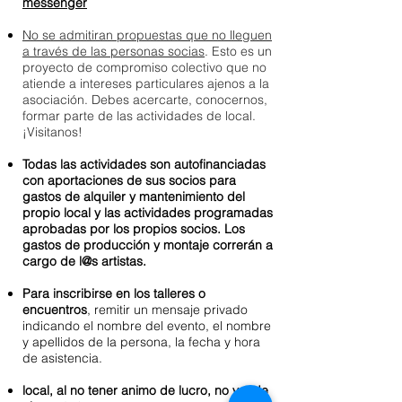
messenger
No se admitiran propuestas que no lleguen
a través de las personas socias
. Esto es un
proyecto de compromiso colectivo que no
atiende a intereses particulares ajenos a la
asociación.
Debes acercarte, conocernos,
formar parte de las actividades de local.
¡Visitanos!
Todas las actividades son autofinanciada
s
con aportaciones de sus socios para
gastos de alquiler y mantenimiento del
propio local y las actividades programadas
aprobadas por los propios socios. Los
gastos de producción y montaje correrán a
cargo de l@s artistas.
Para inscribirse en los talleres o
encuentros
, remitir un mensaje privado
indicando el nombre del evento, el nombre
y apellidos de la persona, la fecha y hora
de asistencia.
local, al no tener animo de lucro, no vende