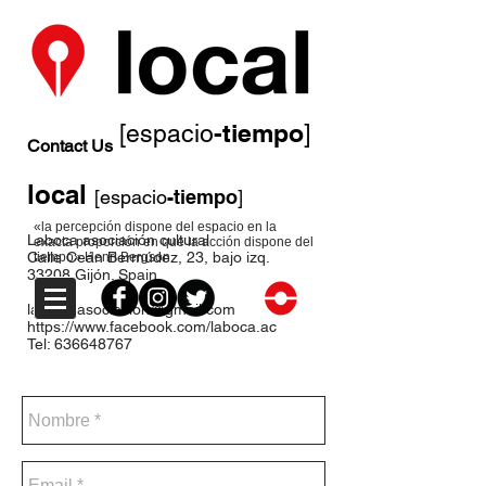
-tiempo
[espacio
]
Contact Us
local
[espacio
-tiempo
]
«la percepción dispone del espacio en la
Laboca asociación cultural
exacta proporción en que la acción dispone del
Calle Ceán Bermúdez, 23, bajo izq.
tiempo» Henri Bergson
33208 Gijón. Spain
laboca.asociacion@gmail.com
https://www.facebook.com/laboca.ac
Tel:
636648767