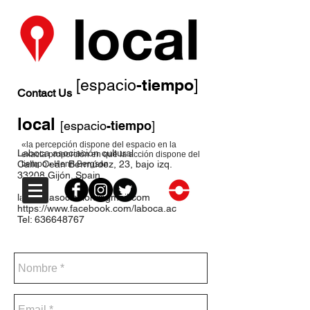
-tiempo
[espacio
]
Contact Us
local
[espacio
-tiempo
]
«la percepción dispone del espacio en la
Laboca asociación cultural
exacta proporción en que la acción dispone del
Calle Ceán Bermúdez, 23, bajo izq.
tiempo» Henri Bergson
33208 Gijón. Spain
laboca.asociacion@gmail.com
https://www.facebook.com/laboca.ac
Tel:
636648767