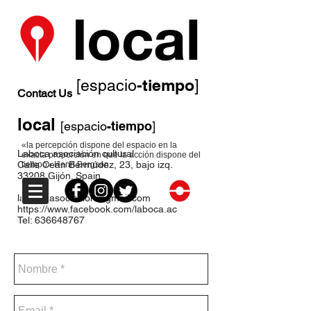
-tiempo
[espacio
]
Contact Us
local
[espacio
-tiempo
]
«la percepción dispone del espacio en la
Laboca asociación cultural
exacta proporción en que la acción dispone del
Calle Ceán Bermúdez, 23, bajo izq.
tiempo» Henri Bergson
33208 Gijón. Spain
laboca.asociacion@gmail.com
https://www.facebook.com/laboca.ac
Tel:
636648767