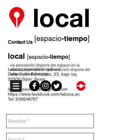
-tiempo
[espacio
]
Contact Us
local
[espacio
-tiempo
]
«la percepción dispone del espacio en la
Laboca asociación cultural
exacta proporción en que la acción dispone del
Calle Ceán Bermúdez, 23, bajo izq.
tiempo» Henri Bergson
33208 Gijón. Spain
laboca.asociacion@gmail.com
https://www.facebook.com/laboca.ac
Tel:
636648767