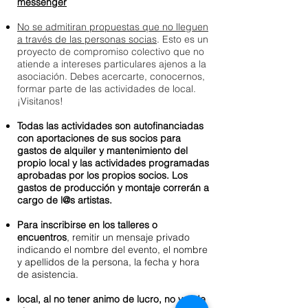
messenger
No se admitiran propuestas que no lleguen
a través de las personas socias
. Esto es un
proyecto de compromiso colectivo que no
atiende a intereses particulares ajenos a la
asociación.
Debes acercarte, conocernos,
formar parte de las actividades de local.
¡Visitanos!
Todas las actividades son autofinanciada
s
con aportaciones de sus socios para
gastos de alquiler y mantenimiento del
propio local y las actividades programadas
aprobadas por los propios socios. Los
gastos de producción y montaje correrán a
cargo de l@s artistas.
Para inscribirse en los talleres o
encuentros
, remitir un mensaje privado
indicando el nombre del evento, el nombre
y apellidos de la persona, la fecha y hora
de asistencia.
local, al no tener animo de lucro, no vende