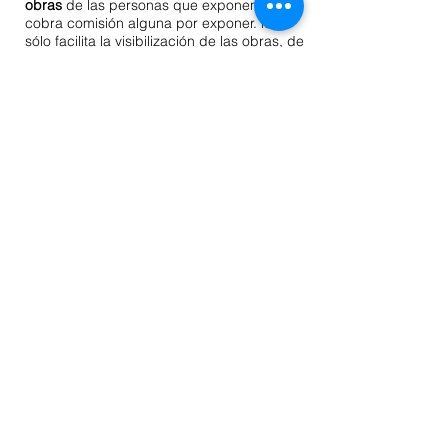
obras
de las personas que exponen, ni
cobra comisión alguna por exponer. local
sólo facilita la visibilización de las obras, de
sus datos y pone en contacto a los
diferentes agentes interesados en el
circuito artístico.
Si estás interesada en colaborar
para
hacer posible nuestras actividades
como
socia, o tienes alguna propuesta expositiva
para local puedes ponerte en contacto con
las personas que ya sean socias y
conozcas para informarte (ya que serán
quienes deban defender y aprobar las
propuestas).
También puedes escribirnos a:
laboca.asociacion@gmail.com
indicando el
motivo
"nuevos socio", "recibir mailing"
incluyendo tus datos o
"propuesta
expositiva" ,
"
"propuesta de evento"
aportanto:
tus datos,
dossier con título del proyecto,