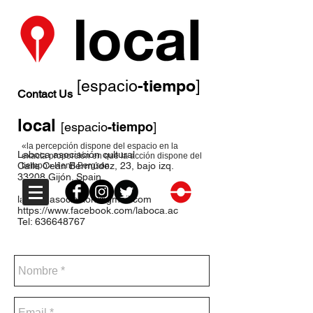
-tiempo
[espacio
]
Contact Us
local
[espacio
-tiempo
]
«la percepción dispone del espacio en la
Laboca asociación cultural
exacta proporción en que la acción dispone del
Calle Ceán Bermúdez, 23, bajo izq.
tiempo» Henri Bergson
33208 Gijón. Spain
laboca.asociacion@gmail.com
https://www.facebook.com/laboca.ac
Tel:
636648767