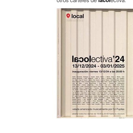
otros carteles de
ectiva:
lacol