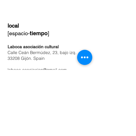
local
[espacio-
tiempo
]
Laboca asociación cultural
Calle Ceán Bermúdez, 23, bajo izq.
33208 Gijón. Spain
laboca.asociacion@gmail.com
Tel:
636648767
* No se admitiran propuestas que no
lleguen a través de las personas
asociadas. Esto es un proyecto de
compromiso colectivo que no atiende a
intereses particulares o individualistas.
Debes acercarte, conocernos, formar
parte de las actividades de local.
¡Visitanos!