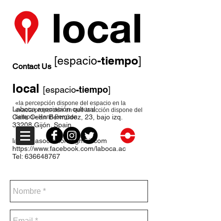
-tiempo
[espacio
]
Contact Us
local
[espacio
-tiempo
]
«la percepción dispone del espacio en la
Laboca asociación cultural
exacta proporción en que la acción dispone del
Calle Ceán Bermúdez, 23, bajo izq.
tiempo» Henri Bergson
33208 Gijón. Spain
laboca.asociacion@gmail.com
https://www.facebook.com/laboca.ac
Tel:
636648767